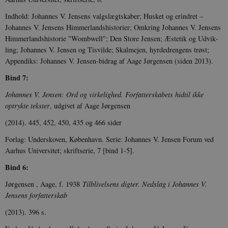
Indhold: Johannes V. Jensens valgslægtskaber; Hu­sket og erindret –
Johannes V. Jensens Himmerlandshistorier; Omkring Johannes V. Jen­sens
Him­merlandshistorie "Wombwell"; Den Store Jensen; Æstetik og Udvik­
ling; Johannes V. Jensen og Tisvilde; Skalmejen, hyrde­dren­gens trøst;
Appendiks: Johannes V. Jensen-bidrag af Aage Jørgensen (siden 2013).
Bind 7:
Johannes V. Jensen: Ord og virkelighed. Forfatterskabets hidtil ikke
optrykte tekster
, udgivet af Aage Jørgensen
(2014). 445, 452, 450, 435 og 466 sider
Forlag: Underskoven, København. Serie: Johannes V. Jensen Fo­rum ved
Aar­hus Universitet; skriftserie, 7 [bind 1-5].
Bind 6:
Jørgensen , Aage, f. 1938
Til­blivelsens digter. Nedslag i Johannes V.
Jensens forfatterskab
(2013). 396 s.