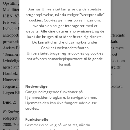
Opstilling i folkebiblioteker: 99.4 Jensen, Johannes V., f. 1873
DANISH
Aarhus Universitet kan give dig den bedste
Med litteraturhenvisninger
brugeroplevelse, når du vælger ”Accepter alle”
ISBN: 87-7838-965-8
cookies. Cookies gemmer oplysninger om,
Pris ved udgivelsen: kr. 225,00
hvordan en bruger interagerer med et
Indhold: Frits Andersen: Det umoderne : Johannes V. Jensens
website. Alle dine data er anonymiseret, og de
antropoetiske fortællinger. Maja Bissenbakker Frederiksen: Perverterende
kan ikke bruges til at identificere dig direkte.
prøveboringer : queer muligheder i Johannes V. Jensens forfatterskab.
Du kan altid ændre dit samtykke under
Anders Ehlers Dam: Skoven fører tilbage : om Johannes V. Jensens myte
Cookies i webstedets footer.
Universitetet bruger egne cookies og cookies
"Sommersolhverv". Steen Klitgård Povlsen: Fra dæmoni til idyl : det
sat af vores samarbejdspartnere til følgende
kvindelige blik fra Madame d'Ora til Gudrun. Stefan Iversen: Billedet om
formål:
igen : kunstsyn og ekfrase i Johannes V. Jensens forfatterskab. Birgitte
Hornbek: Rædselsfylde : Danmark som idiosynkrasi. Poul Bager:
Himmerlandshistorier : om det tabte land på godt og ondt. Aage
Jørgensen: Johannes V. Jensens Nobelpris : historien om en hjemkomst.
Nødvendige
Gør grundlæggende funktioner på
Jørgen Elbek: "Johannes V Jensen" og Johannes V. Jensen
hjemmesiden brugbare, fx navigation mm.
Bind 2:
Hjemmesiden kan ikke fungere uden disse
cookies.
Et Spring ind i et Billede : Johannes V. Jensens mytedigtning
redigeret af Aage Jørgensen og Anders Thyrring Andersen
Funktionelle
2000. 205 sider
Gemmer dine valg på websitet, når du