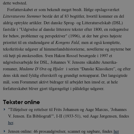
dette websted.
Forfatterskabet er som bekendt meget bredt. Ifølge opslagsværket
Litteraturens Stemmer
består det af 83 bogtitler, hvortil kommer en del
aldrig optrykte artikler. Det danske Sprog- og Litteraturselskab (DSL)
fastslår i "Udgivelse af danske litterære tekster efter 1800, en redegørelse
for behov, problemer og perspektiver" (1996), at der bør gives højeste
prioritet til en studieudgave af
Kongens Fald
, men at også komplette,
tekstkritiske udgaver af himmerlandshistorierne, novellerne og myterne bør
stå højt på ønskesedlen. Sven Hakon Rossel besørgede i 1997 et
udgivelsesarbejde for DSL, Johannes V. Jensens såkaldte Amerika-
romaner,
Madame D’Ora
og
Hjulet
i serien “Danske Klassikere”, og efter
dens skik med fyldig efterskrift og grundigt noteapparat. Det langsigtede
mål, som Forummet aktivt bidrager til arbejdet hen imod er, at hele
forfatterskabet bliver gjort tilgængeligt i pålidelige udgaver.
Tekster online
"Tilføjelser og rettelser til Frits Johansen og Aage Marcus, 'Johannes
V. Jensen. En Bibliografi'", I-II (1933-51), ved Aage Jørgensen, findes
her
.
Jensen online: 46 prosaudgivelser, scannet og søgbare, findes
her