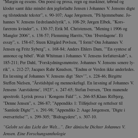
”Margin og essens. Om poesi og pro­sa, regn og maskiner, tøbrud og
randomly
number as
kloder samt ikke mindst den jegforladte Jensen i Jo­hannes V. Jen­sens digte
identifier
in each p
og tilstødende tekster”, s. 90-107; Aage Jør­gensen, ”På hjemmebane. Jo­
a site an
hannes V. Jensens fæd­relands­lyrik”, s. 108-29; Jørgen Elbek, ”Kors­
calculate 
session 
farerens kvinder”, s. 130-37; Erik M. Christensen, ”Mening i 1906 og
data for t
Mangler 2006”, s. 138-57; Flemming Harrits,”Om ’Hver­dagene’. Et
analytics 
essay”, s. 158-67; Steen Klit­gård Povlsen, ”I form? Om Johannes V.
_gat_au_t0
53
This cooki
Google LLC
Jensen og Fritz Syberg”, s. 168-84; Anders Ehlers Dam, ”’En syn­tese af
sekunder
Google Ana
.johannesvjensen.dk
used to t
annonce og bibel’. Walt Whitman i Jo­hannes V. Jen­sens forfatterskab”, s.
request r
185-211; Per Dahl, ”Forskydningsmønstre. Johannes V. Jen­sens senere ly­
Analytics
via Googl
rik”, s. 212-27; Jacques Rahr Knudsen, ”End­nu er Verden ikke anderledes.
Manager, 
will be 
En læs­ning af Johan­nes V. Jensens digt ’Stev’”, s. 228-46; Birgitte
_dc_gtm_
Steffen Nielsen, ”Årstidshjul og men­neskefugl. En læs­ning af Johannes V.
_gali
24
This cooki
Google LLC
Jensens ’Aarstiderne’, 1923”, s. 247-65; Stefan Iversen, ”Den manende
sekunder
google Ana
.johannesvjensen.dk
apo­strofe. Lyrisk prosa i ’Kongens Fald’”, s. 266-85;Klaus Rifbjerg,
used to d
users.
”Denne Jensen”, s. 286-87; ”Ap­pendiks 1: Tilføjelser og rettelser til
’Samlede Digte’”, s. 291-98; ”Appendiks 2: Aage Jørgensen, ’Digte i
_ga_9C2VKP05B8
.johannesvjensen.dk
1 år 1
This cook
måned
Google An
oversættelse’”, s. 299-305; ”Bidragydere”, s. 307-10.
persist se
”Gelobt sei das Licht der Welt...”. Der dänische Dichter Johannes V.
_ga_60K1XRPGXY
.johannesvjensen.dk
1 år 1
This cook
måned
Google An
Jensen. Eine Forschungs­anthologie
persist se