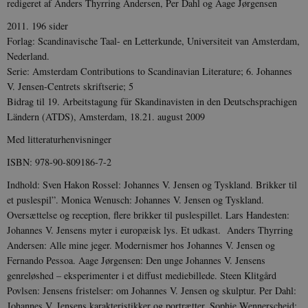
redigeret af Anders Thyrring Andersen, Per Dahl og Aage Jørgensen
2011. 196 sider
Forlag: Scandinavische Taal- en Letterkunde, Universiteit van Amsterdam,
Nederland.
Serie: Amsterdam Contribu­tions to Scandinavian Literature; 6. Johannes
V. Jensen-Centrets skriftserie; 5
Bidrag til 19. Arbeitstagung für Skandinavisten in den Deutschsprachigen
Ländern (ATDS), Amsterdam, 18.21. august 2009
Med litteraturhenvisninger
ISBN: 978-90-809186-7-2
Indhold: Sven Ha­kon Rossel: Johannes V. Jensen og Tyskland. Brikker til
et puslespil”. Monica Wenusch: Jo­hannes V. Jensen og Tyskland.
Oversættelse og reception, flere brikker til puslespillet. Lars Handesten:
Johannes V. Jensens myter i europæisk lys. Et udkast. Anders Thyrring
Andersen: Alle mine jeger. Modernismer hos Johannes V. Jensen og
Fernando Pessoa. Aage Jørgensen: Den unge Johannes V. Jensens
genreløshed – eksperimenter i et diffust medie­billede. Steen Klit­gård
Povlsen: Jensens fristelser: om Johannes V. Jensen og skulp­tur. Per Dahl:
Johannes V. Jensens karakteristikker og portrætter. Sophie Wenner­­scheid: