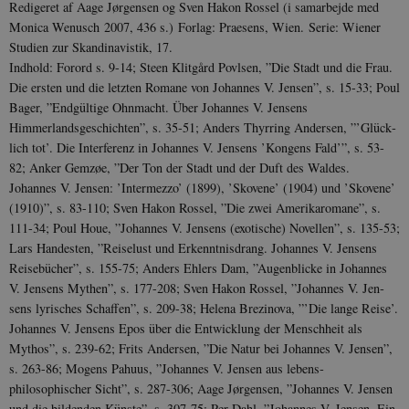
Redigeret af Aage Jørgensen og Sven Hakon Rossel (i samarbejde med
_gid
1 dag
This cooki
Google LLC
Monica Wenusch 2007, 436 s.) Forlag: Praesens, Wien. Serie: Wiener
Google Ana
.johannesvjensen.dk
Studien zur Skandinavistik, 17.
stores an
unique va
Ind­hold: Forord s. 9-14; Steen Klitgård Povlsen, ”Die Stadt und die Frau.
page visi
used to 
Die ersten und die letzten Romane von Johannes V. Jensen”, s. 15-33; Poul
track pag
Bager, ”Endgültige Ohn­macht. Über Jo­hannes V. Jensens
_gat_default
53
This cooki
Google LLC
Himmerlandsgeschichten”, s. 35-51; An­ders Thyrring An­der­sen, ”’Glück­
sekunder
Google Ana
.johannesvjensen.dk
lich tot’. Die Interferenz in Johannes V. Jensens ’Kongens Fald’”, s. 53-
used to t
request r
82; Anker Gem­­zøe, ”Der Ton der Stadt und der Duft des Waldes.
Analytics
Johannes V. Jensen: ’Inter­mez­zo’ (1899), ’Sko­ve­ne’ (1904) und ’Skovene’
via Googl
Manager, 
(1910)”, s. 83-110; Sven Hakon Rossel, ”Die zwei Amerika­romane”, s.
will be 
111-34; Poul Houe, ”Johannes V. Jensens (exo­tische) No­vellen”, s. 135-53;
_dc_gtm_
Lars Hande­sten, ”Reise­lust und Erkenntnisdrang. Jo­han­nes V. Jen­sens
_gat_search
53
This cooki
Google LLC
sekunder
Google Ana
Reisebücher”, s. 155-75; An­ders Ehlers Dam, ”Au­gen­­blicke in Johan­nes
.johannesvjensen.dk
used to t
V. Jen­sens Mythen”, s. 177-208; Sven Hakon Rossel, ”Johannes V. Jen­
request r
Analytics
sens ly­risches Schaf­fen”, s. 209-38; Helena Brezinova, ”’Die lange Reise’.
via Googl
Johan­nes V. Jensens Epos über die Entwicklung der Menschheit als
Manager, 
will be 
Mythos”, s. 239-62; Frits Andersen, ”Die Natur bei Johan­nes V. Jen­sen”,
_dc_gtm_
s. 263-86; Mogens Pahuus, ”Johannes V. Jensen aus le­bens­
_ga_6JK2V401HT
.johannesvjensen.dk
1 år 1
This cook
philosophischer Sicht”, s. 287-306; Aage Jørgensen, ”Johannes V. Jensen
måned
Google An
und die bil­denden Kün­ste”, s. 307-75; Per Dahl, ”Jo­han­nes V. Jensen. Ein
persist se