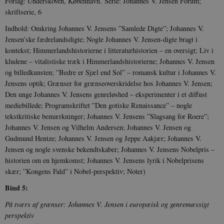
Forlag: Underskoven, København. Serie: Johannes V. Jensen Forum;
skriftserie, 6
Indhold: Omkring Johannes V. Jensens ”Samlede Digte”; Johannes V.
Jensen’ske fædrelands­digte; Nogle Johannes V. Jensen-digte bragt i
kontekst; Him­mer­landshistorierne i littera­turhistorien – en oversigt; Liv i
kludene – vitalistiske træk i Himmerlandshistorierne; Johannes V. Jensen
og billedkunsten; ”Bedre er Sjæl end Sol” – romansk kultur i Johannes V.
Jensens optik; Grænser for grænseoverskridelse hos Jo­hannes V. Jensen;
Den unge Johannes V. Jensens genreløshed – eksperimenter i et diffust
mediebillede; Program­skriftet ”Den gotiske Renaissance” – nogle
tekstkritiske bemærkninger; Johannes V. Jensens ”Slagsang for Roere”;
Johannes V. Jensen og Vilhelm Andersen; Johannes V. Jensen og
Gudmund Hentze; Johannes V. Jensen og Jeppe Aakjær; Johannes V.
Jensen og nogle svenske bekendtskaber; Johannes V. Jensens Nobelpris –
historien om en hjemkomst; Johannes V. Jensens lyrik i Nobelprisens
skær; ”Kongens Fald” i Nobel-perspektiv; Noter)
Bind 5:
På tværs af grænser: Johannes V. Jensen i europæisk og genremæssigt
perspektiv