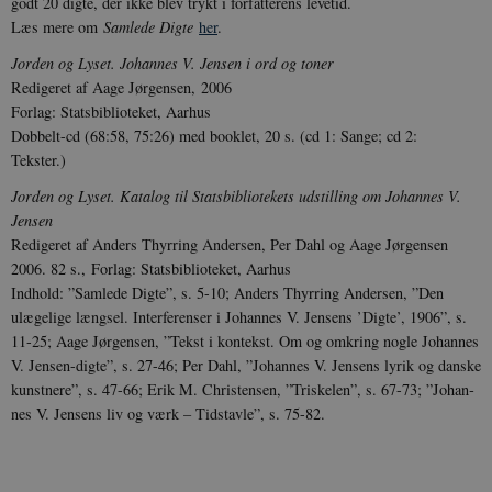
godt 20 digte, der ikke blev trykt i forfatterens levetid.
Læs mere om
Samlede Digte
her
.
Jorden og Lyset. Johannes V. Jensen i ord og toner
Redigeret af Aage Jørgen­sen, 2006
Forlag: Stats­bib­lio­teket, Aarhus
Dobbelt-cd (68:58, 75:26) med booklet, 20 s. (cd 1: Sange; cd 2:
Tekster.)
Jorden og Lyset. Kata­log til Stats­biblio­tekets udstilling om Johannes V.
Jensen
Redigeret af Anders Thyrring Andersen, Per Dahl og Aage Jørgensen
2006. 82 s., Forlag: Statsbiblioteket, Aarhus
Indhold: ”Samlede Dig­te”, s. 5-10; Anders Thyrring Andersen, ”Den
ulægelige længsel. Interferenser i Jo­han­nes V. Jensens ’Digte’, 1906”, s.
11-25; Aage Jørgensen, ”Tekst i kontekst. Om og om­kring nogle Johannes
V. Jensen-digte”, s. 27-46; Per Dahl, ”Johannes V. Jensens ly­rik og danske
kunstnere”, s. 47-66; Erik M. Christensen, ”Tri­skelen”, s. 67-73; ”Jo­han­
nes V. Jensens liv og værk – Tidstavle”, s. 75-82.