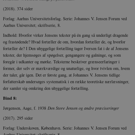
(2018). 374 sider
Forlag: Aarhus Universitetsforlag. Serie: Johannes V. Jensen Fo­rum ved
Aar­hus Universitet; skriftserie, 8.
Indhold: Hvorfor virker Jensens tekster på én gang så underligt dragende
og frastødende? Hvad fortæller de om, hvordan fortæller de, og hvorfor
fortæller de? I Den uhyggelige fortælling tager Iversen fat i de af Jensens
tekster, der hjemsøges af spøgelser, gengangere og galninge, og som
foregår i udkanter og mørke. Teksterne beskriver grænseerfaringer i
former, der selv er mærkværdige og unaturlige, og hvor tvivlen om, hvem
der taler, går igen. Det er første gang, at Johannes V. Jensens tidlige
forfatterskab undersøges systematisk i en række teoretiske nærlæsninger,
der samler sig omkring den uhyggelige fortælling.
Bind 8:
Jørgensen, Aage, f. 1938
Den Store Jensen og andre præciseringer
(2017). 295 sider
Forlag: Underskoven, København. Serie: Johannes V. Jensen Fo­rum ved
Aar­hus Universitet; skriftserie, 8.