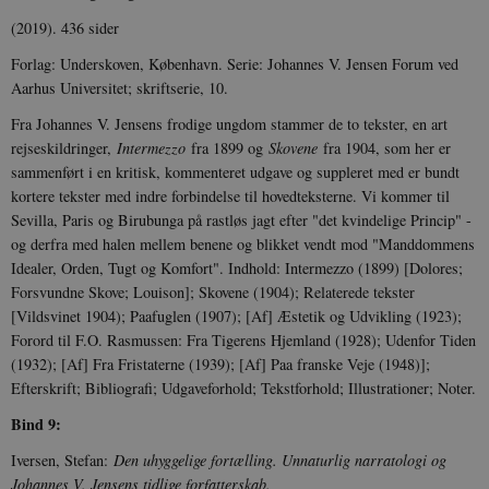
(2019). 436 sider
Forlag: Underskoven, København. Serie: Johannes V. Jensen Fo­rum ved
Aar­hus Universitet; skriftserie, 10.
Fra Johannes V. Jensens frodige ungdom stammer de to tekster, en art
rejseskildringer,
Intermezzo
fra 1899 og
Skovene
fra 1904, som her er
sammenført i en kritisk, kommenteret udgave og suppleret med er bundt
kortere tekster med indre forbindelse til hovedteksterne. Vi kommer til
Sevilla, Paris og Birubunga på rastløs jagt efter "det kvindelige Princip" -
og derfra med halen mellem benene og blikket vendt mod "Manddommens
Idealer, Orden, Tugt og Komfort". Indhold: Intermezzo (1899) [Dolores;
Forsvundne Skove; Louison]; Skovene (1904); Relaterede tekster
[Vildsvinet 1904); Paafuglen (1907); [Af] Æstetik og Udvikling (1923);
Forord til F.O. Rasmussen: Fra Tigerens Hjemland (1928); Udenfor Tiden
(1932); [Af] Fra Fristaterne (1939); [Af] Paa franske Veje (1948)];
Efterskrift; Bibliografi; Udgaveforhold; Tekstforhold; Illustrationer; Noter.
Bind 9:
Iversen, Stefan:
Den uhyggelige fortælling. Unnaturlig narratologi og
Johannes V. Jensens tidlige forfatterskab.