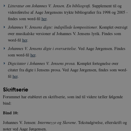
Litteratur om Johannes V. Jensen. En bibliografi.
Supplement til og
videreførelse af Aage Jørgensens trykte bibliografier fra 1998 og 2005 -
findes som word-fil
her
.
Johannes V. Jensens digte: indspillede kompositioner.
Komplet oversigt
over musikalske versioner af Johannes V. Jensens lyrik. Findes som
word-fil
her
.
Johannes V. Jensens digte i oversættelse.
Ved Aage Jørgensen. Findes
som word-fil
her
.
Digtcitater i Johannes V. Jensens prosa.
Komplet fortegnelse over
citater fra digte i Jensens prosa. Ved Aage Jørgensen, findes som word-
fil
her
.
Skriftserie
Forummet har etableret en skriftserie, som ind til videre tæller følgende
bind:
Bind 10:
Johannes V. Jensen:
Intermezzo og Skovene
. Tekstudgivelse, efterskrift og
noter ved Aage Jørgensen.