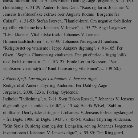
dansk litteratur, red. af Anders Ehlers Dam og Aage Jørgensen, s. 21-160.
work
properly.
(Indledning, s. 21-29; Anders Ehlers Dam, ”Kaos og form. Johannes V.
Jensens livsfilosofiske ekfrase over Auguste Rodins ’Borgerne fra
Calais’”, s, 31-53; Stefan Iversen, ”Hamlet-kure. Om negative forbilleder
og villet vitalisme hos Johannes V. Jensen”, s. 55-72; Aage Jørgensen,
”Liv i kludene. Vitalistiske træk i Johannes V. Jensens
Himmerlandshistorier”, s. 73-90; Johannes Nørregaard Frandsen,
Navn
/ Domæne
Udløb
Beskrivel
"Religiøsitet og vitalisme i Jeppe Aakjærs digtning", s. 91-105; Per
nmstat
1 år 1
Denne coo
Siteimprove A/S
Olsen, "Sophus Claussen og vitalismen. Pan på efterløn - fugtig lollik
måned
SiteImpr
.johannesvjensen.dk
med lyrisk mimrekort?", s. 107-37; Frode Lerum Boasson, "Var
registrere
data ift.
vitalismen værdinøytral? Knut Hamsun og vitalismen", s. 139-60.)
adfærd p
hjemmes
I Nuets Spejl. Læsninger i Jo­han­­nes V. Jensens digte
bruges af
hjemmes
Redigeret af Anders Thyrring Andersen, Per Dahl og Aage
til intern
Jørgensen, 2008. 323 s. Forlag: Gyldendal
_ga
1 år 1
This cook
Google LLC
Indhold: ”Indledning”, s. 7-11; Sven Hakon Rossel, ” Johannes V. Jen­sens
måned
associate
.johannesvjensen.dk
Universal 
digt­samlinger i samtidens kritik”, s. 13-44; Henrik Wivel, ”Sublim
which is a
nihilisme. Den lyriske strin­gens i Jo­hannes V. Jensens forløsningslængsel
update to
more co
– fra Digte, 1906, til Digte, 1943”, s. 45-54; An­ders Thyrring Andersen,
analytics 
”Min Sjæls Ø, aldrig kom jeg der. Længslen, øen og Johannes Jørgen­sen-
cookie is
distingui
inspi­ra­tionen i Johannes V. Jensens digte”, s. 55-89; Dan Ringgaard,
users by 