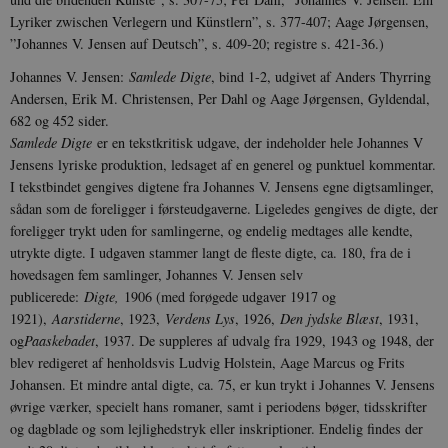
Lyriker zwis­chen Ver­legern und Künstlern”, s. 377-407; Aage Jørgensen,
”Jo­han­nes V. Jensen auf Deutsch”, s. 409-20; registre s. 421-36.)
Johannes V. Jensen:
Samlede Digte
, bind 1-2, udgivet af Anders Thyrring
Andersen, Erik M. Christensen, Per Dahl og Aage Jørgensen, Gyldendal,
682 og 452 sider.
Samlede Digte
er en tekstkritisk udgave, der indeholder hele Johannes V
Jensens lyriske produktion, ledsaget af en generel og punktuel kommentar.
I tekstbindet gengives digtene fra Johannes V. Jensens egne digtsamlinger,
sådan som de foreligger i førsteudgaverne. Ligeledes gengives de digte, der
foreligger trykt uden for samlingerne, og endelig medtages alle kendte,
utrykte digte. I udgaven stammer langt de fleste digte, ca. 180, fra de i
hovedsagen fem samlinger, Johannes V. Jensen selv
publicerede:
Digte,
1906 (med forøgede udgaver 1917 og
1921),
Aarstiderne
, 1923,
Verdens Lys
, 1926,
Den jydske Blæst
, 1931,
og
Paaskebadet
, 1937. De suppleres af udvalg fra 1929, 1943 og 1948, der
blev redigeret af henholdsvis Ludvig Holstein, Aage Marcus og Frits
Johansen. Et mindre antal digte, ca. 75, er kun trykt i Johannes V. Jensens
øvrige værker, specielt hans romaner, samt i periodens bøger, tidsskrifter
og dagblade og som lejlighedstryk eller inskriptioner. Endelig findes der