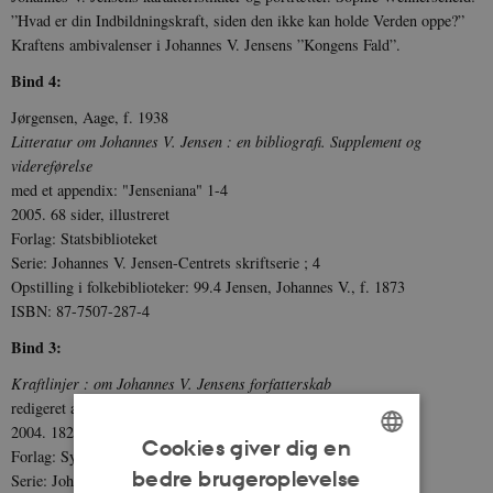
”Hvad er din Indbildningskraft, siden den ikke kan holde Verden oppe?”
Kraftens ambiva­lenser i Johannes V. Jensens ”Kongens Fald”.
Bind 4:
Jørgensen, Aage, f. 1938
Litteratur om Johannes V. Jensen : en bibliografi. Supplement og
videreførelse
med et appendix: "Jenseniana" 1-4
2005. 68 sider, illustreret
Forlag: Statsbiblioteket
Serie: Johannes V. Jensen-Centrets skriftserie ; 4
Opstilling i folkebiblioteker: 99.4 Jensen, Johannes V., f. 1873
ISBN: 87-7507-287-4
Bind 3:
Kraftlinjer : om Johannes V. Jensens forfatterskab
redigeret af Stefan Iversen
2004. 182 sider
Cookies giver dig en
Forlag: Syddansk Universitetsforlag
bedre brugeroplevelse
ENGLISH
Serie: Johannes V. Jensen-Centrets skriftserie ; 3