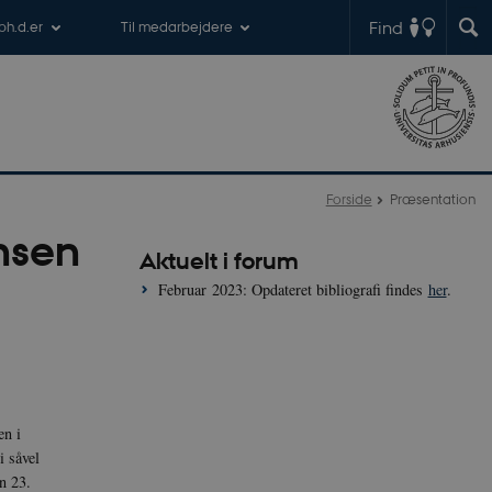
Find
 ph.d.er
Til medarbejdere
Forside
Præsentation
nsen
Aktuelt i forum
Februar 2023: Opdateret bibliografi findes
her
.
en i
i såvel
n 23.