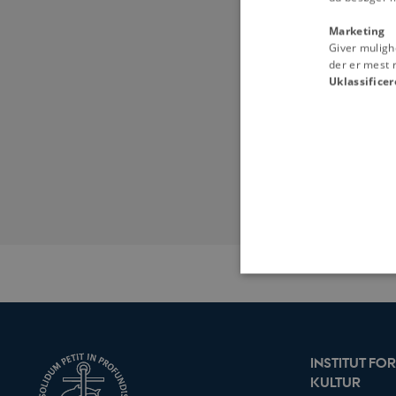
Johannes V. J
Marketing
Giver muligh
Kontakt
der er mest r
Johannes V. Jens
Uklassificer
Aarhus Universit
Institut for Kom
Jens Chr. Skous 
8000 Århus C
Tlf: 87150000
Revideret 21.02
Nødvendige cookies hjælper
Hjemmesiden kan ikke funge
INSTITUT F
KULTUR
Navn
/