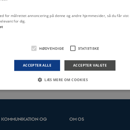
ensen-links
ed for målrettet annoncering på denne og andre hjemmesider, så du får vist 
elevant for dig.
en Forum (att. Stefan Iversen)
et
et
munikation og Kultur, bygning 1485
NØDVENDIGE
STATISTISKE
Vej 2
ACCEPTER ALLE
ACCEPTER VALGTE
.2023
-
Stefan Iversen
LÆS MERE OM COOKIES
Nødvendige
Statistiske
 med at gøre hjemmesiden brugbar ved at aktivere nogle grundlæggende funktioner 
rer uden disse cookies.
OR KOMMUNIKATION OG
OM OS
 Domæne
Udløb
Beskrivelse