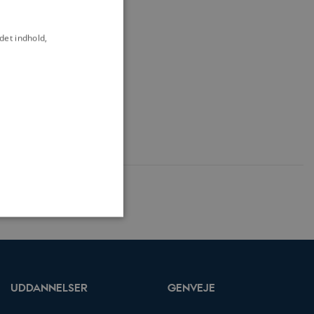
det indhold,
som navigation mm.
UDDANNELSER
GENVEJE