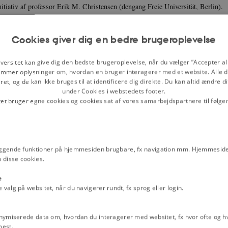
nitiativ af professor Erik M. Christensen (dengang Freie Universität, Berlin).
står Forummet af et præsensbibliotek, placeret ved fagmiljøet for Nordisk ved
amt af en hjemmeside (www.johannesvjensen.dk). Forummet samler danske og
Cookies giver dig en bedre brugeroplevelse
sen-forskere og har ud over deltagere fra næsten alle danske universiteter delt
delinger i Tyskland, USA og Østrig. Forummets opgaver strækker sig fra forsk
 skriftserie, seminarrækker, monografier) over universitetsundervisning til vid
versitet kan give dig den bedste brugeroplevelse, når du vælger ”Accepter all
mmer oplysninger om, hvordan en bruger interagerer med et website. Alle d
udarbejdelse af videnskabelige udgaver af Johannes V. Jensens tekster, tilrette
et, og de kan ikke bruges til at identificere dig direkte. Du kan altid ændre d
sitets-forelæsningsrækker, konsulentvirksomhed ved museumsudstillinger). All
under Cookies i webstedets footer.
involverer samarbejde med blandt andre forlaget Gyldendal, Statsbiblioteket, 
tet bruger egne cookies og cookies sat af vores samarbejdspartnere til følge
iotek og Johannes V. Jensen-Museet i Farsø, private samlere og Det danske S
ab.
ggende funktioner på hjemmesiden brugbare, fx navigation mm. Hjemmeside
s indhold
 disse cookies.
edlemmer
e
tek
alg på websitet, når du navigerer rundt, fx sprog eller login.
r
nymiserede data om, hvordan du interagerer med websitet, fx hvor ofte og hvi
 Jensens liv
mest.