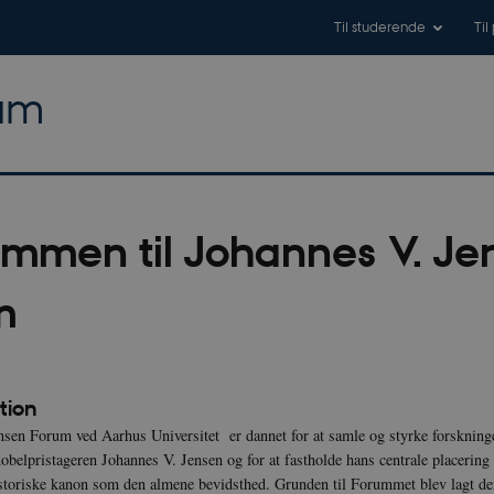
Til studerende
Til
rum
mmen til Johannes V. Je
m
tion
nsen Forum ved Aarhus Universitet er dannet for at samle og styrke forskning
nobelpristageren Johannes V. Jensen og for at fastholde hans centrale placering 
historiske kanon som den almene bevidsthed. Grunden til Forummet blev lagt de