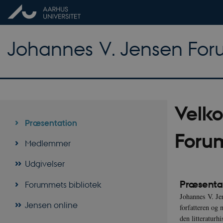
Johannes V. Jensen Fo
Velko
Præsentation
Foru
Medlemmer
Udgivelser
Præsenta
Forummets bibliotek
Johannes V. Je
Jensen online
forfatteren og 
den litteratur