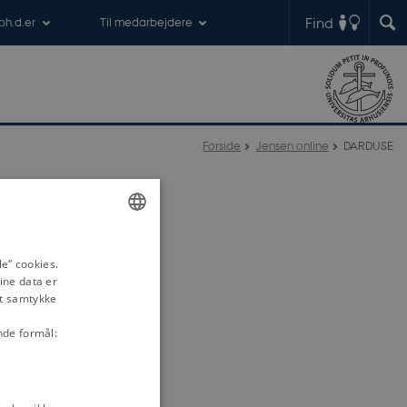
Find
 ph.d.er
Til medarbejdere
Forside
Jensen online
DARDUSE
ENGLISH
e” cookies.
DANISH
ine data er
it samtykke
nde formål: