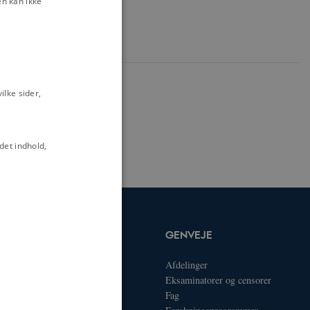
n kan ikke
lke sider,
det indhold,
UDDANNELSER
GENVEJE
Bachelor
Afdelinger
Kandidat
Eksaminatorer og censorer
Ph.D.
Fag