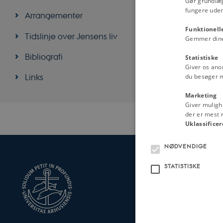
Gør grundlæ
fungere uden
Arrangementer
Funktionell
Tidslinje over Jensens liv
Gemmer dine v
Bibliografi
Statistiske
Revideret 13.04
Giver os ano
Links
du besøger 
Marketing
Giver muligh
der er mest r
Uklassificer
NØDVENDIGE
STATISTISKE
INSTITUT F
KULTUR
Langelandsgad
8000 Aarhus C
Øvrige adresse
Tlf.: 87 16 12 
CVR-nr: 3111