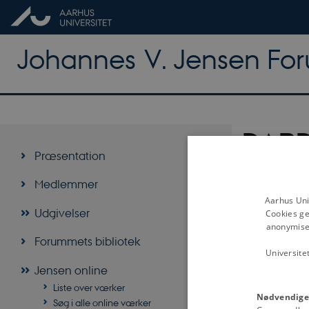
Johannes V. Jensen Fo
DAR
Præsentation
Medlemmer
Aarhus Uni
Udgivelser
Cookies ge
anonymiser
(Sider i alt:
Forummets bibliotek
Universite
Hop til side
Jensen online
Liste over værker
Nødvendige
Søg i alle online værker