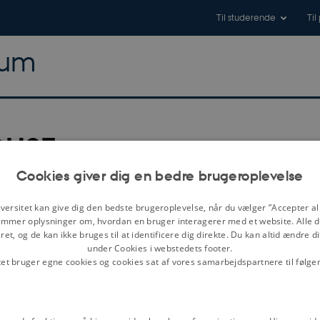
Til studerende
Til
rum
DUSE
Cookies giver dig en bedre brugeroplevelse
versitet kan give dig den bedste brugeroplevelse, når du vælger ”Accepter all
mmer oplysninger om, hvordan en bruger interagerer med et website. Alle d
et, og de kan ikke bruges til at identificere dig direkte. Du kan altid ændre d
Side
1
)
<<
<
>
>>
Søg i denne tekst
under Cookies i webstedets footer.
tet bruger egne cookies og cookies sat af vores samarbejdspartnere til følge
Søg i alle tekster
Faksimile