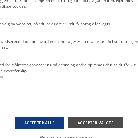
ggende funktioner på hjemmesiden brugbare, fx navigation mm. Hjemmeside
Tekst
 disse cookies.
Print PDF
e
alg på websitet, når du navigerer rundt, fx sprog eller login.
.2021
-
Stefan Iversen
nymiserede data om, hvordan du interagerer med websitet, fx hvor ofte og hvi
mest.
ed for målrettet annoncering på denne og andre hjemmesider, så du får vist 
elevant for dig.
et
OR KOMMUNIKATION OG
OM OS
Om instituttet
e 139
ACCEPTER ALLE
ACCEPTER VALGTE
Medarbejdere
r og kort
Kontakt
00
9103