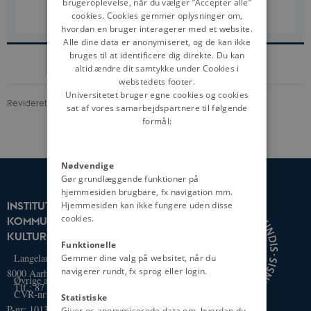
brugeroplevelse, når du vælger ”Accepter alle”
Tekst
cookies. Cookies gemmer oplysninger om,
Print PDF
hvordan en bruger interagerer med et website.
Alle dine data er anonymiseret, og de kan ikke
bruges til at identificere dig direkte. Du kan
altid ændre dit samtykke under Cookies i
webstedets footer.
Universitetet bruger egne cookies og cookies
Revideret 13.04.2021
-
Stefan Iversen
sat af vores samarbejdspartnere til følgende
formål:
Nødvendige
Gør grundlæggende funktioner på
hjemmesiden brugbare, fx navigation mm.
Hjemmesiden kan ikke fungere uden disse
INSTITUT FOR
cookies.
KOMMUNIKATION OG
KULTUR
Funktionelle
Gemmer dine valg på websitet, når du
Langelandsgade 139
navigerer rundt, fx sprog eller login.
8000 Aarhus C
Øvrige adresser og kort
Tlf.: 87 16 12 00
CVR-nr: 31119103
Statistiske
P-nr: 1013139411
Giver os anonymiserede data om, hvordan du