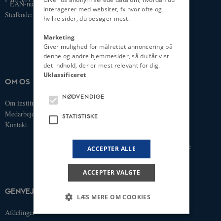
EAN-nummer: 5798000418363
interagerer med websitet, fx hvor ofte og
Stedkode: 1411
hvilke sider, du besøger mest.
Marketing
Giver mulighed for målrettet annoncering på
denne og andre hjemmesider, så du får vist
det indhold, der er mest relevant for dig.
Uklassificeret
OM OS
UDDANNELSER
NØDVENDIGE
Om instituttet
Bachelor
Medarbejdere
Kandidat
STATISTISKE
Kontakt
Ph.D.
Tilvalg
Efter- og videreuddannelse
ACCEPTER ALLE
ACCEPTER VALGTE
GENVEJE
LÆS MERE OM COOKIES
Afdelinger