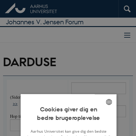
Johannes V. Jensen Forum
DARDUSE
Side
1
(Sider i alt:
)
<<
<
>
Søg i denne tekst
>>
Cookies giver dig en
Hop til side
bedre brugeroplevelse
ENGLISH
Søg i alle tekster
DANISH
Aarhus Universitet kan give dig den bedste
Faksimile