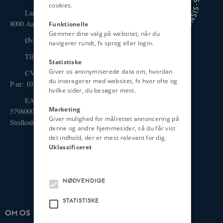
cookies.
Langelandsgade 139
8000 Aarhus C
Funktionelle
Gemmer dine valg på websitet, når du
Øvrige adresser og kort
navigerer rundt, fx sprog eller login.
Tlf.: 87 16 12 00
Statistiske
Giver os anonymiserede data om, hvordan
CVR-nr: 31119103
du interagerer med websitet, fx hvor ofte og
P-nr: 1013139411
hvilke sider, du besøger mest.
EAN-nummer:
Marketing
5798000418363
Giver mulighed for målrettet annoncering på
Stedkode: 1411
denne og andre hjemmesider, så du får vist
det indhold, der er mest relevant for dig.
Uklassificeret
NØDVENDIGE
STATISTISKE
OM OS
UDDANNELSER