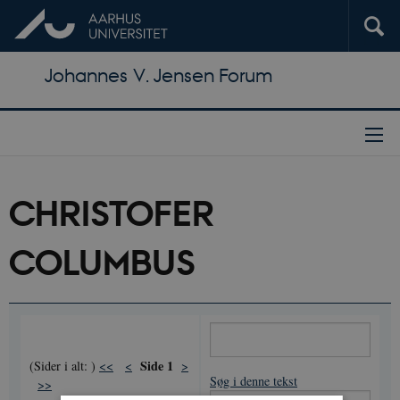
Johannes V. Jensen Forum
CHRISTOFER
COLUMBUS
Side
1
(Sider i alt:
)
<<
<
>
Søg i denne tekst
>>