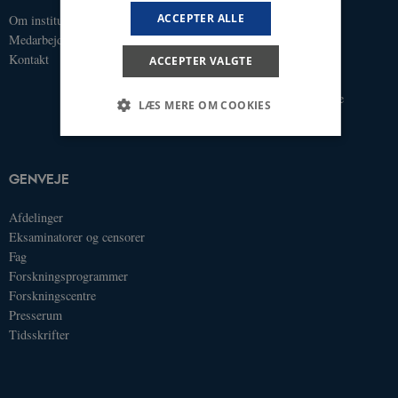
ACCEPTER ALLE
Om instituttet
Bachelor
Medarbejdere
Kandidat
Kontakt
Ph.D.
ACCEPTER VALGTE
Tilvalg
Efter- og videreuddannelse
LÆS MERE OM COOKIES
Nødvendige
Statistiske
GENVEJE
Nødvendige cookies hjælper med at gøre
Afdelinger
hjemmesiden brugbar ved at aktivere nogle
grundlæggende funktioner som navigation mm.
Eksaminatorer og censorer
Hjemmesiden kan ikke fungerer uden disse
Fag
cookies.
Forskningsprogrammer
Navn
/ Domæne
Udløb
Beskrivel
Forskningscentre
Presserum
CookieScriptConsent
1 år
This cook
CookieScript
is used b
johannesvjensen.dk
Tidsskrifter
Cookie-
Script.co
service to
remembe
visitor