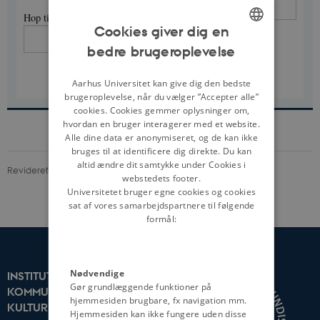
Hop til side
Cookies giver dig en
Søg i alle tekster
bedre brugeroplevelse
ENGLISH
Faksimile
Tekst
DANISH
Aarhus Universitet kan give dig den bedste
Print PDF
brugeroplevelse, når du vælger ”Accepter alle”
cookies. Cookies gemmer oplysninger om,
hvordan en bruger interagerer med et website.
Alle dine data er anonymiseret, og de kan ikke
bruges til at identificere dig direkte. Du kan
altid ændre dit samtykke under Cookies i
Revideret 13.04.2021
-
Stefan Iversen
webstedets footer.
Universitetet bruger egne cookies og cookies
sat af vores samarbejdspartnere til følgende
formål:
Nødvendige
INSTITUT FOR
Gør grundlæggende funktioner på
KOMMUNIKATION OG
hjemmesiden brugbare, fx navigation mm.
KULTUR
Hjemmesiden kan ikke fungere uden disse